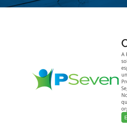
A 
so
es
um
Pr
Se
No
qu
or
E